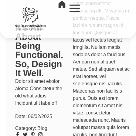
amet, consectetur
adipiscing elit. Vivamus in
porttitor neque. Fusce
It’s All
lacinia rutrum magna id
tincidunt. Quisque ac
About
lacus vel lectus feugiat
Being
fringilla. Nullam mattis
Functional.
sodales dolor a faucibus.
So, Design
Aenean non aliquet
metus. Sed aliquam est ac
It Well.
erat laoreet, vel
Dolor sit amet ekolor
scelerisque nisi iaculis.
aloma Cons ctetur the
Maecenas non facilisis
old what adips
purus. Duis est lorem,
Incidunt ullt labe off
elementum sit amet nisl
vitae, consectetur
Date:
06/02/2025
malesuada nunc. Mauris
volutpat massa quis lorem
Category:
Blog
iaculis, non tincidunt